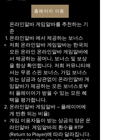
홈페이지 이동
온라인알바 게임알바를 추천하는 기
준
온라인알바
에서 제공하는 보너스
저희
온라인알바 게임알바
는 한국의
모든 온라인
온라인알바 게임알바에
서 제공하는 꽁머니, 보너스 및 보상
을 항상 확인합니다. 저희 커뮤니티에
서는 무료 스핀 보너스, 가입 보너스
또는 상금과 상관없이
온라인알바 게
임알바
가 제공하는 모든 보너스로부
터 플레이어가 받을 수 있는 모든 혜
택을 평가합니다.
온라인알바 게임알바
– 플레이어에
게 반환 되는 비율)
게임 이용자들이 받는 상금의 양은 온
라인알바 게임알바의 환수율 RTP
(Return to Player)에 따라 달라집니다.