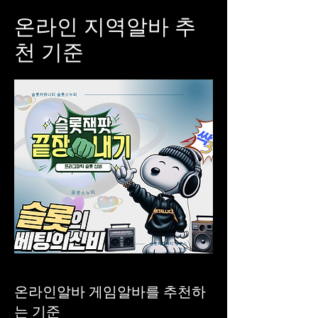
온라인 지역알바 추
천 기준
온라인알바 게임알바를 추천하
는 기준