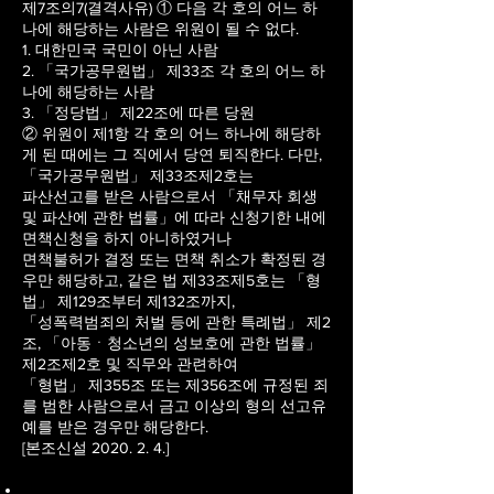
제7조의7(결격사유) ① 다음 각 호의 어느 하
나에 해당하는 사람은 위원이 될 수 없다.
1. 대한민국 국민이 아닌 사람
2. 「국가공무원법」 제33조 각 호의 어느 하
나에 해당하는 사람
3. 「정당법」 제22조에 따른 당원
② 위원이 제1항 각 호의 어느 하나에 해당하
게 된 때에는 그 직에서 당연 퇴직한다. 다만,
「국가공무원법」 제33조제2호는
파산선고를 받은 사람으로서 「채무자 회생
및 파산에 관한 법률」에 따라 신청기한 내에
면책신청을 하지 아니하였거나
면책불허가 결정 또는 면책 취소가 확정된 경
우만 해당하고, 같은 법 제33조제5호는 「형
법」 제129조부터 제132조까지,
「성폭력범죄의 처벌 등에 관한 특례법」 제2
조, 「아동ㆍ청소년의 성보호에 관한 법률」
제2조제2호 및 직무와 관련하여
「형법」 제355조 또는 제356조에 규정된 죄
를 범한 사람으로서 금고 이상의 형의 선고유
예를 받은 경우만 해당한다.
[본조신설 2020. 2. 4.]