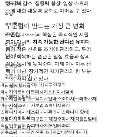
높은급여
정 기복 감소, 집중력 향상, 일상 스트레
스에 대한 대응력 강화로 이어질 수 있다.
왁싱
여자왁싱
꾸준함이 만드는 가장 큰 변화
남자왁싱
꾸준한 마사지의 핵심은 즉각적인 시원
함이 아니라 
지속 가능한 컨디션 유지
다. 
퇴근후알바
몸의 작은 신호를 조기에 관리하고, 무리 
N잡러
없이 회복하는 습관은 일상 효율과 삶의 
질을 동시에 높여준다. 이제 마사지는 선
전국알바
택이 아닌, 장기적인 자기관리의 한 부분
전국스웨디시
으로 자리 잡고 있다.
마사지
마사지구인
마사지구인구직
연예인마사지
마사지아르바이트
마사지스웨디시알바
스웨디시알바
마사지알바정보
스웨디시알바
스웨디시
스파마사지
마사지샵
스웨디시부업
스웨디시중심
연말파티
스웨디시마사지
스웨디시관리사
스웨디시 알바
광주스웨디시
오일마사지
테라피구인구직
진주마사지
직장인알바
직장인투잡
테라피마사지
오일테라피
부산스웨디시
진주스웨디시구인
진주테라피알바
청담마사지