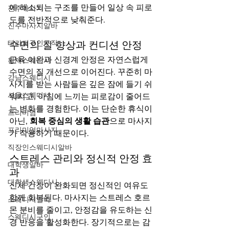
에 해소되는 구조를 만들어 일상 속 피로
진주마사지
도를 전반적으로 낮춰준다.
진주마사지알바
테라피구인구직
수면의 질 향상과 컨디션 안정
근육 이완과 신경계 안정은 자연스럽게 
황제스웨디시
수면의 질 개선으로 이어진다. 꾸준히 마
강남스웨디시
사지를 받는 사람들은 깊은 잠에 들기 쉬
서울스웨디시
워지고, 아침에 느끼는 피로감이 줄어드
는 변화를 경험한다. 이는 단순한 휴식이 
프리미엄
아닌, 
회복 중심의 생활 습관
으로 마사지
프리미엄마사지
가 작용하기 때문이다.
직장인스웨디시알바
스트레스 관리와 정신적 안정 효
대학생알바
과
대학생스웨디시
신체 긴장이 완화되면 정신적인 여유도 
함께 회복된다. 마사지는 스트레스 호르
스웨디시알바
몬 분비를 줄이고, 안정감을 유도하는 신
스웨디시구인
경 반응을 활성화한다. 장기적으로는 감