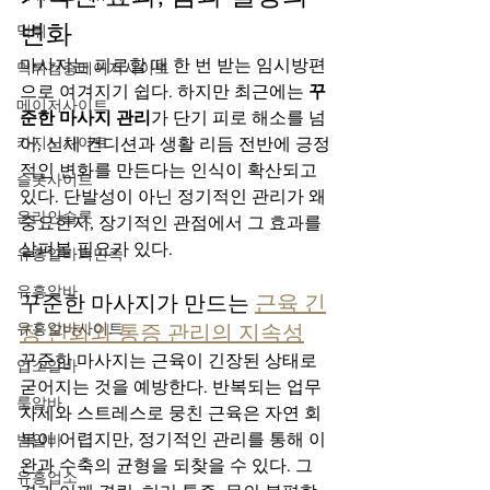
변화
먹튀
마사지는 피로할 때 한 번 받는 임시방편
먹튀검증메이저사이트
으로 여겨지기 쉽다. 하지만 최근에는 
꾸
메이저사이트
준한 마사지 관리
가 단기 피로 해소를 넘
카지노사이트
어, 신체 컨디션과 생활 리듬 전반에 긍정
적인 변화를 만든다는 인식이 확산되고 
슬롯사이트
있다. 단발성이 아닌 정기적인 관리가 왜 
온라인슬롯
중요한지, 장기적인 관점에서 그 효과를 
살펴볼 필요가 있다.
유흥알바의민족
유흥알바
꾸준한 마사지가 만드는 
근육 긴
유흥알바사이트
장 완화와 통증 관리의 지속성
꾸준한 마사지는 근육이 긴장된 상태로 
업소알바
굳어지는 것을 예방한다. 반복되는 업무 
룸알바
자세와 스트레스로 뭉친 근육은 자연 회
복이 어렵지만, 정기적인 관리를 통해 이
밤알바
완과 수축의 균형을 되찾을 수 있다. 그 
유흥업소