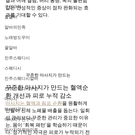
결과 어깨 결림, 허리 통증, 목의 불편함 
구인구직
같은 만성적인 증상이 점차 완화되는 효
과를 기대할 수 있다.
꿀알바
알바의민족
노래방도우미
꿀알바
진주스웨디시
스웨디시
꾸준한 마사지가 만드는
진주스웨디시알바
꾸준한 마사지가 만드는 혈액순
진주스웨디시구인
환 개선과 피로 누적 감소
마사지
마사지는 혈액과 림프 순환
을 원활하게 
마사지구인
만들어 신체 노폐물 배출을 돕는다. 일회
성 관리보다 꾸준한 관리가 중요한 이유
마사지구인구직
는, 몸이 ‘회복 패턴’을 학습하기 때문이
마사지아르바이트
다. 정기적인 자극은 피로가 누적되기 전