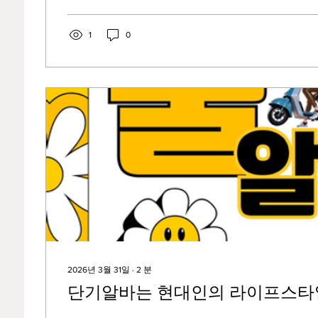
했다. “저기 트럭 오면 박스 내리세요.” 끝. 너무 단순
그리고 잠시 후 트럭이 들어왔다. 그 순간부터 지옥이 
1
0
각보다 가볍지 않았다. 아니, 정확히 말하면 “가벼운 
다. 처음 3개까지는 괜찮다. 10개쯤 되면 어깨가 묵직
인생에 대해 생각하게 된다. 30개부터는 박스를 드는 
우는 느낌이다. “왜 나한테 이런 일이…”라는 생각이
다....
2026년 3월 31일
∙
2
분
단기알바는 현대인의 라이프스타