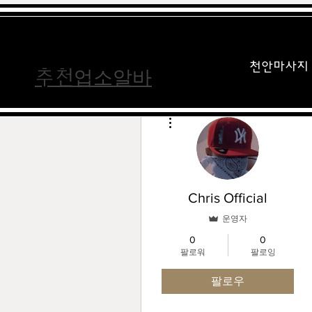
가라오케알바
가라오케알바
천안마사지
업소알바
​추천
더보기
Chris Official
운영자
0
0
팔로워
팔로잉
팔로우