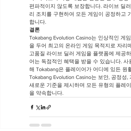
편파적이지 않도록 보장합니다. 라이브 딜러 게임의
리 조치를 구현하여 모든 게임이 공정하고 
합니다.
결론
Tokabang Evolution Casino는 인상
을 두어 최고의 온라인 게임 목적지로 자리매김했습
고품질 라이브 딜러 게임을 플랫폼에 제공하는
어는 독점적인 혜택을 받을 수 있습니다. 
해 Tokabang은 플레이어가 어디에 있든 원
Tokabang Evolution Casino는 보안
새로운 기준을 제시하며 모든 유형의 플레
을 약속합니다.