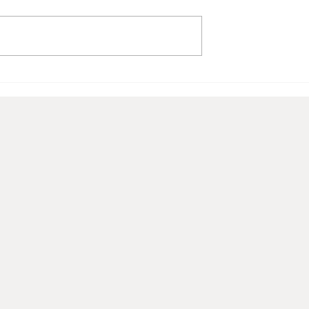
현대인의 라이프
마사지 알바 후기｜여성 초
가 직접 느낀 장단점