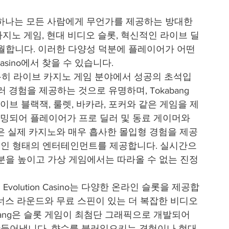
 매력 중 하나는 모든 사람에게 무언가를 제공하는 방대한 
지노 게임, 현대 비디오 슬롯, 혁신적인 라이브 딜
월합니다. 이러한 다양성 덕분에 플레이어가 어떤 
 Casino에서 찾을 수 있습니다.
십은 특히 라이브 카지노 게임 분야에서 성공의 초석입
 딜러 경험을 제공하는 것으로 유명하며, Tokabang 
여 라이브 블랙잭, 룰렛, 바카라, 포커와 같은 게임을 제
밍되어 플레이어가 프로 딜러 및 동료 게이머와 
은 실제 카지노와 매우 흡사한 몰입형 경험을 제공
적인 형태의 엔터테인먼트를 제공합니다. 실시간으
분을 높이고 가상 게임에서는 따라올 수 없는 진정
 Evolution Casino는 다양한 온라인 슬롯을 제공합
너스 라운드와 무료 스핀이 있는 더 복잡한 비디오 
bang은 슬롯 게임이 최첨단 그래픽으로 개발되어 
만들어냅니다. 향수를 불러일으키는 경험이나 현대