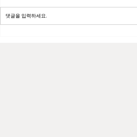
댓글을 입력하세요.
상하차알바후기 한마디로 정
단기알바는 
리하면 쀅
스타일