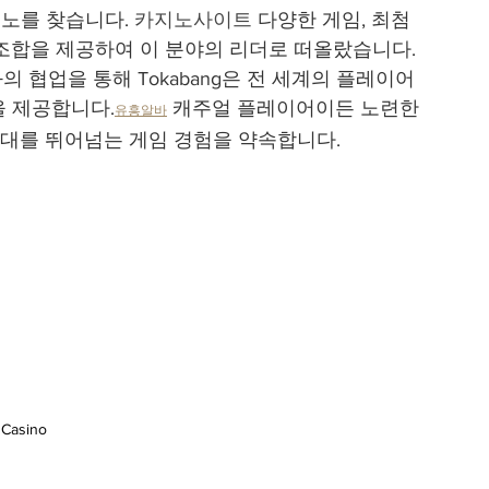
디시
스웨디시
진주스웨디시알바
진주스웨디시
노를 찾습니다. 
카지노사이트
 다양한 게임, 최첨
 조합을 제공하여 이 분야의 리더로 떠올랐습니다. 
자와의 협업을 통해 Tokabang은 전 세계의 플레이어
을 제공합니다.
 캐주얼 플레이어이든 노련한 
유흥알바
ino는 기대를 뛰어넘는 게임 경험을 약속합니다.
Casino