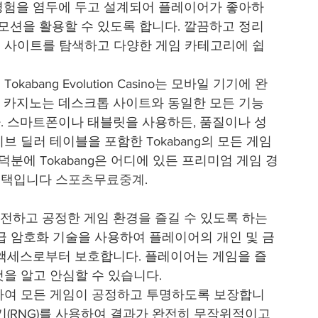
경험을 염두에 두고 설계되어 플레이어가 좋아하
로모션을 활용할 수 있도록 합니다. 깔끔하고 정리
 사이트를 탐색하고 다양한 게임 카테고리에 쉽
bang Evolution Casino는 모바일 기기에 완
 카지노는 데스크톱 사이트와 동일한 모든 기능
. 스마트폰이나 태블릿을 사용하든, 품질이나 성
 딜러 테이블을 포함한 Tokabang의 모든 게임
덕분에 Tokabang은 어디에 있든 프리미엄 게임 경
선택입니다 
스포츠무료중계
.
이어가 안전하고 공정한 게임 환경을 즐길 수 있도록 하는 
급 암호화 기술을 사용하여 플레이어의 개인 및 금
 액세스로부터 보호합니다. 플레이어는 게임을 즐
을 알고 안심할 수 있습니다.
준수하여 모든 게임이 공정하고 투명하도록 보장합니
기(RNG)를 사용하여 결과가 완전히 무작위적이고 