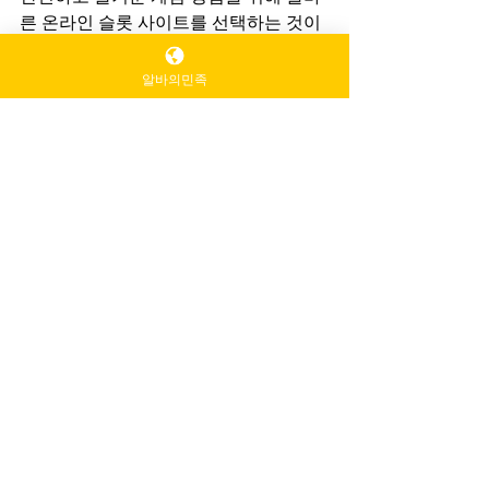
른 온라인 슬롯 사이트를 선택하는 것이 
필수적입니다. 플레이어는 안전한 거래, 
훌륭한 게임 선택, 관대한 프로모션을 제
알바의민족
공하는 플랫폼을 찾아야 합니다. Goold 
Casino와 King Baccara와 같은 신뢰할 
수 있는 사이트는 공정한 승리 확률을 가
진 최고 수준의 프로그레시브 잭팟 슬롯
을 제공합니다.
프로그레시브 잭팟을 이기는 것은 보장
되지 않지만, 플레이하는 재미와 흥분은 
그럴 만한 가치가 있습니다. 현명한 게임 
전략, 책임감 있는 예산 책정, 그리고 약
간의 행운을 통해 플레이어는 온라인 슬
롯 사이트에서 보람 있고 즐거운 경험을 
즐길 수 있습니다.