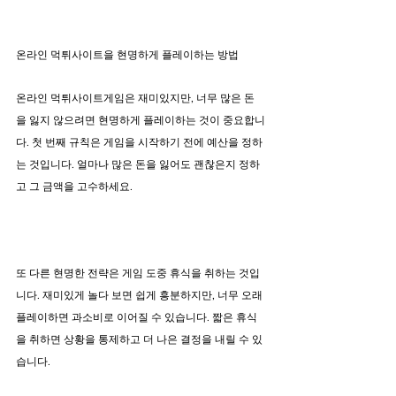
온라인 먹튀사이트을 현명하게 플레이하는 방법
온라인 먹튀사이트게임은 재미있지만, 너무 많은 돈
을 잃지 않으려면 현명하게 플레이하는 것이 중요합니
다. 첫 번째 규칙은 게임을 시작하기 전에 예산을 정하
는 것입니다. 얼마나 많은 돈을 잃어도 괜찮은지 정하
고 그 금액을 고수하세요.
또 다른 현명한 전략은 게임 도중 휴식을 취하는 것입
니다. 재미있게 놀다 보면 쉽게 흥분하지만, 너무 오래 
플레이하면 과소비로 이어질 수 있습니다. 짧은 휴식
을 취하면 상황을 통제하고 더 나은 결정을 내릴 수 있
습니다.