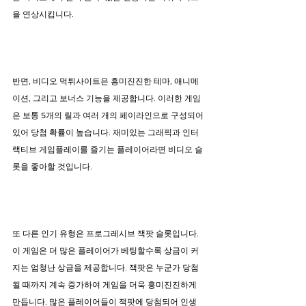
을 연상시킵니다.
반면, 비디오 먹튀사이트은 흥미진진한 테마, 애니메
이션, 그리고 보너스 기능을 제공합니다. 이러한 게임
은 보통 5개의 릴과 여러 개의 페이라인으로 구성되어 
있어 당첨 확률이 높습니다. 재미있는 그래픽과 인터
랙티브 게임플레이를 즐기는 플레이어라면 비디오 슬
롯을 좋아할 것입니다.
또 다른 인기 유형은 프로그레시브 잭팟 슬롯입니다. 
이 게임은 더 많은 플레이어가 베팅할수록 상금이 커
지는 엄청난 상금을 제공합니다. 잭팟은 누군가 당첨
될 때까지 계속 증가하여 게임을 더욱 흥미진진하게 
만듭니다. 많은 플레이어들이 잭팟에 당첨되어 인생