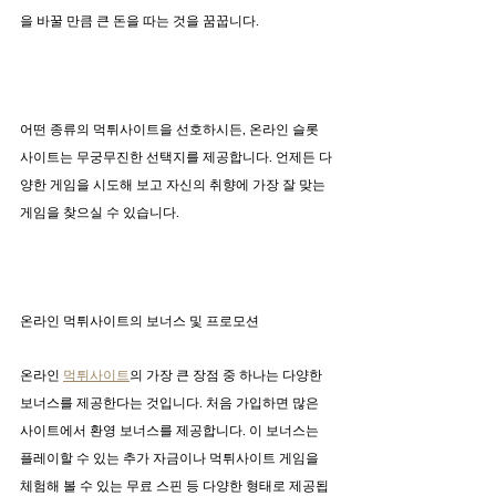
을 바꿀 만큼 큰 돈을 따는 것을 꿈꿉니다.
어떤 종류의 먹튀사이트을 선호하시든, 온라인 슬롯 
사이트는 무궁무진한 선택지를 제공합니다. 언제든 다
양한 게임을 시도해 보고 자신의 취향에 가장 잘 맞는 
게임을 찾으실 수 있습니다.
온라인 먹튀사이트의 보너스 및 프로모션
온라인 
먹튀사이트
의 가장 큰 장점 중 하나는 다양한 
보너스를 제공한다는 것입니다. 처음 가입하면 많은 
사이트에서 환영 보너스를 제공합니다. 이 보너스는 
플레이할 수 있는 추가 자금이나 먹튀사이트 게임을 
체험해 볼 수 있는 무료 스핀 등 다양한 형태로 제공됩