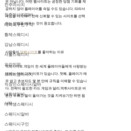
은 아닙니다. 어떤 웹사이트는 공정한 당첨 기회를 제
진주마사지
공하지 않아 플레이어를 속일 수도 있습니다. 따라서 
진주마사지알바
게임을 시작하기 전에 신뢰할 수 있는 사이트를 선택
하는 방법을 배우는 것이 중요합니다.
테라피구인구직
황제스웨디시
강남스웨디시
사람들이 
먹튀사이트
를 좋아하는 이유
서울스웨디시
프리미엄
먹튀사이트 게임이 전 세계 플레이어들에게 사랑받는 
데에는 여러 가지 이유가 있습니다. 첫째, 플레이가 매
프리미엄마사지
우 쉽고 초보자도 몇 분 만에 규칙을 이해할 수 있습니
직장인스웨디시알바
다. 전략이 필요한 카드 게임과 달리,먹튀사이트은 버
대학생알바
튼만 누르고 릴이 돌아가는 것을 지켜보기만 하면 됩
니다.
대학생스웨디시
스웨디시알바
스웨디시구인