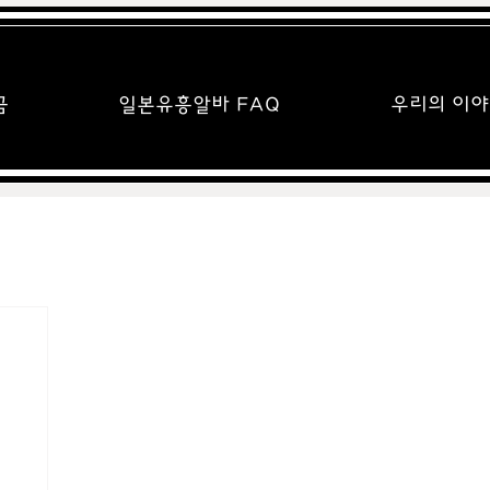
금
일본유흥알바 FAQ
우리의 이야