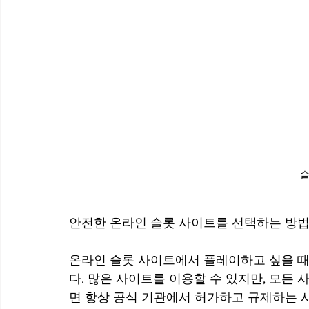
안전한 온라인 슬롯 사이트를 선택하는 방
온라인 슬롯 사이트에서 플레이하고 싶을 때
다. 많은 사이트를 이용할 수 있지만, 모든
면 항상 공식 기관에서 허가하고 규제하는 