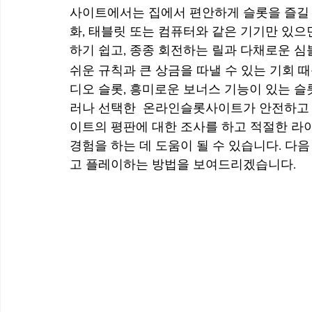
알바의민족
노래방도우미
꿀알바
진주스웨
사이트에서는 집에서 편안하게 슬롯을 즐길 
화, 태블릿 또는 컴퓨터와 같은 기기만 있으
하기 쉽고, 종종 회전하는 릴과 다채로운 심
마사지
마사지구인
마사지구인구직
쉬운 규칙과 큰 상금을 따낼 수 있는 기회 
디오 슬롯, 흥미로운 보너스 기능이 있는 슬
러나 선택한  온라인슬롯사이트가 안전하고 
이트의 평판에 대한 조사를 하고 적절한 라
경험을 하는 데 도움이 될 수 있습니다. 다
고 플레이하는 방법을 보여드리겠습니다.