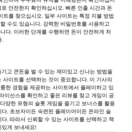
 확인하여 수수료나 규칙을 이해했는지 확인하십시
지로 안전한지 확인하십시오. 빠른 인출 시간과 돈
이트를 찾으십시오. 일부 사이트는 특정 지불 방법
할 수도 있습니다. 강력한 비밀번호를 사용하고 
니다. 이러한 단계를 수행하면 돈이 안전하게 처
.
기고 큰돈을 벌 수 있는 재미있고 신나는 방법을 
 사이트를 선택하는 것이 중요합니다. 이 기사의 
훌륭한 경험을 제공하는 사이트에서 플레이하고 있
 라이선스를 확인하고 좋은 리뷰를 찾고 게임이 공
다양한 유형의 슬롯 게임을 즐기고 보너스를 활용
니다. 초보자이든 숙련된 플레이어이든 온라인 슬
다. 따라서 신뢰할 수 있는 사이트를 선택하고 책
미있게 보내세요!