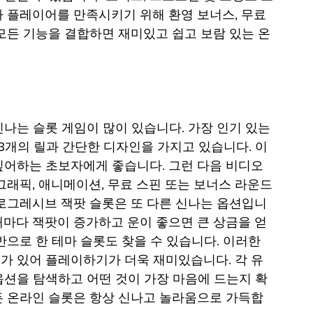
 플레이어를 만족시키기 위해 환영 보너스, 무료 
모든 기능을 결합하면 재미있고 쉽고 보람 있는 온
나는 슬롯 게임이 많이 있습니다. 가장 인기 있는 
 3개의 릴과 간단한 디자인을 가지고 있습니다. 이
싶어하는 초보자에게 좋습니다. 그런 다음 비디오 
그래픽, 애니메이션, 무료 스핀 또는 보너스 라운드
프로그레시브 잭팟 슬롯은 또 다른 신나는 옵션입니
때마다 잭팟이 증가하고 운이 좋으면 큰 상금을 얻
기반으로 한 테마 슬롯도 찾을 수 있습니다. 이러한 
가 있어 플레이하기가 더욱 재미있습니다. 각 유
옵션을 탐색하고 어떤 것이 가장 마음에 드는지 확
든 온라인 슬롯은 항상 신나고 놀라움으로 가득합