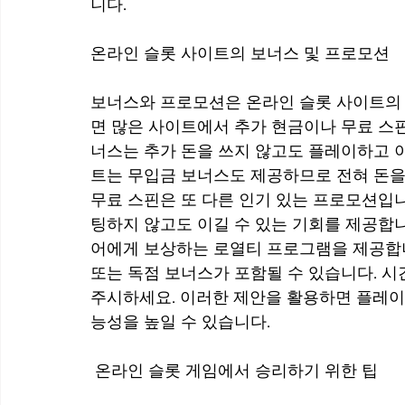
니다.
온라인 슬롯 사이트의 보너스 및 프로모션
보너스와 프로모션은 온라인 슬롯 사이트의 
면 많은 사이트에서 추가 현금이나 무료 스
너스는 추가 돈을 쓰지 않고도 플레이하고 이
트는 무입금 보너스도 제공하므로 전혀 돈을
무료 스핀은 또 다른 인기 있는 프로모션입니
팅하지 않고도 이길 수 있는 기회를 제공합
어에게 보상하는 로열티 프로그램을 제공합니다
또는 독점 보너스가 포함될 수 있습니다. 시
주시하세요. 이러한 제안을 활용하면 플레이
능성을 높일 수 있습니다.
 온라인 슬롯 게임에서 승리하기 위한 팁