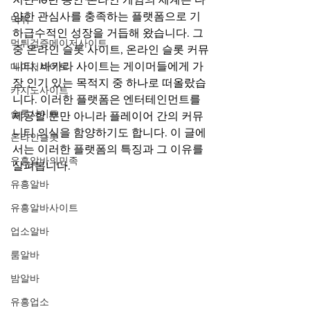
양한 관심사를 충족하는 플랫폼으로 기
먹튀
하급수적인 성장을 거듭해 왔습니다. 그 
먹튀검증메이저사이트
중 온라인 슬롯 사이트, 온라인 슬롯 커뮤
니티, 바카라 사이트는 게이머들에게 가
메이저사이트
장 인기 있는 목적지 중 하나로 떠올랐습
카지노사이트
니다. 이러한 플랫폼은 엔터테인먼트를 
슬롯사이트
제공할 뿐만 아니라 플레이어 간의 커뮤
니티 의식을 함양하기도 합니다. 이 글에
온라인슬롯
서는 이러한 플랫폼의 특징과 그 이유를 
유흥알바의민족
살펴봅니다.
유흥알바
유흥알바사이트
업소알바
룸알바
밤알바
유흥업소