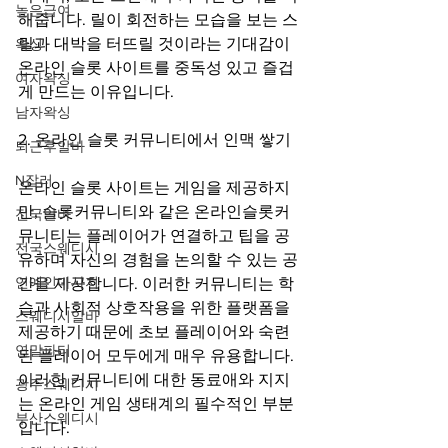
높은급여
해줍니다. 릴이 회전하는 모습을 보는 스
릴과 대박을 터뜨릴 것이라는 기대감이 
왁싱
온라인 슬롯 사이트를 중독성 있고 즐겁
여자왁싱
게 만드는 이유입니다.
남자왁싱
2. 온라인 슬롯 커뮤니티에서 인맥 쌓기
퇴근후알바
N잡러
온라인 슬롯 사이트는 게임을 제공하지
만, 슬롯커뮤니티와 같은 온라인슬롯커
전국알바
뮤니티는 플레이어가 연결하고 팁을 공
전국스웨디시
유하며 자신의 경험을 논의할 수 있는 공
연예인마사지
간을 제공합니다. 이러한 커뮤니티는 학
습과 사회적 상호작용을 위한 플랫폼을 
스웨디시알바
제공하기 때문에 초보 플레이어와 숙련
연말파티
된 플레이어 모두에게 매우 유용합니다. 
이러한 커뮤니티에 대한 동료애와 지지
광주스웨디시
는 온라인 게임 생태계의 필수적인 부분
부산스웨디시
입니다.