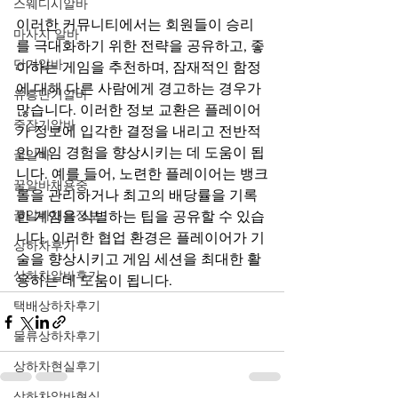
스웨디시알바
이러한 커뮤니티에서는 회원들이 승리
마사지 알바
를 극대화하기 위한 전략을 공유하고, 좋
단기알바
아하는 게임을 추천하며, 잠재적인 함정
에 대해 다른 사람에게 경고하는 경우가 
유흥단기알바
많습니다. 이러한 정보 교환은 플레이어
중장기알바
가 정보에 입각한 결정을 내리고 전반적
인 게임 경험을 향상시키는 데 도움이 됩
꿀알바
니다. 예를 들어, 노련한 플레이어는 뱅크
꿀알바채용중
롤을 관리하거나 최고의 배당률을 기록
꿀알바채용정보
한 게임을 식별하는 팁을 공유할 수 있습
니다. 이러한 협업 환경은 플레이어가 기
상하차후기
술을 향상시키고 게임 세션을 최대한 활
상하차알바후기
용하는 데 도움이 됩니다.
택배상하차후기
물류상하차후기
상하차현실후기
상하차알바현실