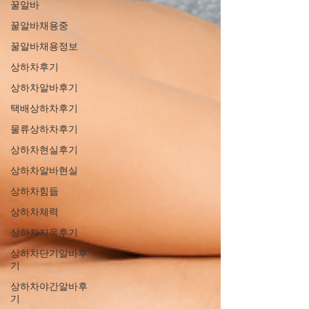
꿀알바
꿀알바채용중
꿀알바채용정보
상하차후기
상하차알바후기
택배상하차후기
물류상하차후기
상하차현실후기
상하차알바현실
상하차힘듦
상하차체력
상하차지옥후기
상하차단기알바후
기
상하차야간알바후
기