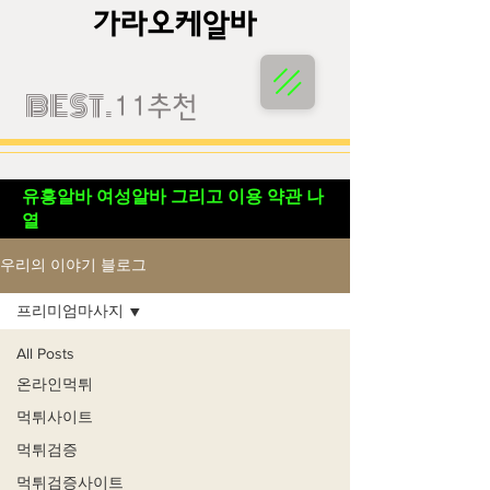
가라오케알바
가라오케알바
BEST.
11추천
유흥알바 여성알바 그리고 이용 약관 나
열
우리의 이야기 블로그
프리미엄마사지
All Posts
온라인먹튀
먹튀사이트
먹튀검증
먹튀검증사이트