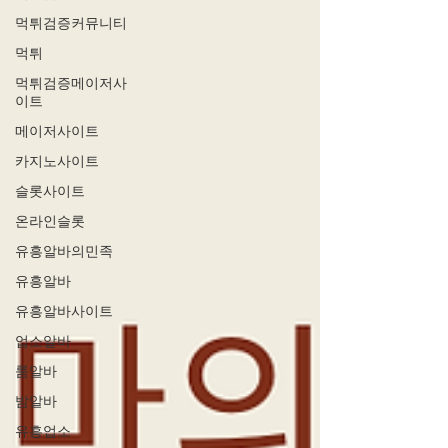
먹튀검증커뮤니티
먹튀
먹튀검증메이저사
이트
메이저사이트
카지노사이트
슬롯사이트
온라인슬롯
유흥알바의민족
유흥알바
유흥알바사이트
업소알바
룸알바
밤알바
유흥업소