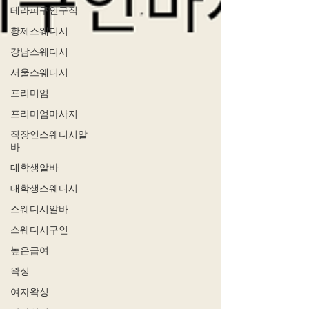
테라피구인구직
황제스웨디시
강남스웨디시
서울스웨디시
프리미엄
프리미엄마사지
직장인스웨디시알
바
대학생알바
대학생스웨디시
스웨디시알바
스웨디시구인
높은급여
왁싱
여자왁싱