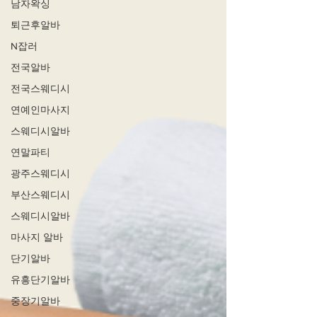
남자왁싱
퇴근후알바
N잡러
전국알바
전국스웨디시
연예인마사지
스웨디시알바
연말파티
광주스웨디시
부산스웨디시
스웨디시알바
마사지 알바
단기알바
유흥단기알바
중장기알바