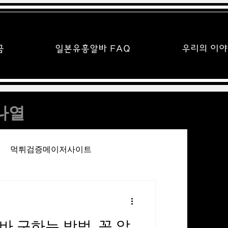
금
일본유흥알바 FAQ
우리의 이야
나열
먹튀검증메이저사이트
유흥알바사이트
업소알바
 구하는 방법, 꼭 알