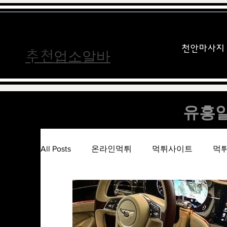
가라오케알바
가라오케알바
천안마사지
업소알바
​추천
유흥알
All Posts
온라인먹튀
먹튀사이트
먹
메이저사이트
카지노사이트
슬롯사