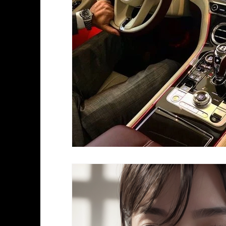
룸알바
밤알바
유흥업소
구인구
스웨디시
진주스웨디시알바
진주스