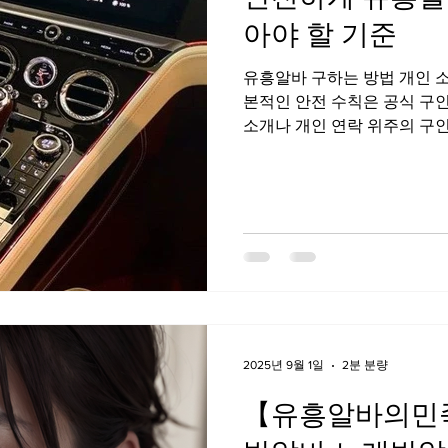
직
꿀알바
알바의민족
노래방도우미
꿀알바
아야 할 기준
유흥알바 구하는 방법 개인 소
웨디시구인
마사지
마사지구인
마사지구인구직
본적인 안전 수칙은 공식 구인
소개나 개인 연락 위주의 구
모호한 경우가 많다. 반면 플랫
건이 공개되어 있고 기록이 남
유흥알바 구하는 방법 업종과
바는 업종에 따라 업무 범위가 
각 업종의 특성을 명확히 설명
업무와 실제 내용이 다르지 않
중요하다. 유흥알바 구하는 
익 강조는 경계하기 짧은 시
는 구인은 주의가 필요하다.
2025년 9월 1일
2분 분량
【유흥알바의민