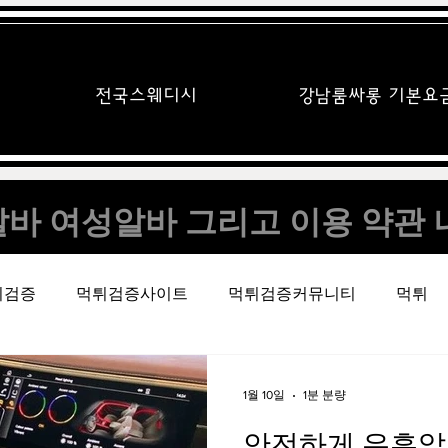
전국스웨디시
강남룸싸롱 기본요
바 여성알바 그리고 이용 약관 
튀검증
먹튀검증사이트
먹튀검증커뮤니티
먹튀
이트
온라인슬롯
유흥알바의민족
유흥알바
1월 10일
1분 분량
안전하게 유흥알바