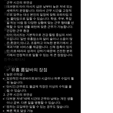
근무 시간의 유연성
밤알바
대부분의 타이 마사지 샵은 낮부터 늦은 저녁 또는
새벽까지 운영됩니다. 따라서 근무 시간을 고정적
유흥업소
으로 맞추는 대신 본인의 일정에 맞춰 파트타임 또
는 풀타임으로 일할 수 있습니다. 학생, 주부, 투잡
구인구직
을 하는 사람 등 다양한 상황에 맞는 근무 형태를 선
택할 수 있어 생활 패턴에 맞춘 근무가 가능합니다.
꿀알바
건강한 근무 환경
타이 마사지는 기본적으로 건강·힐링 중심의 서비
알바의민족
스입니다. 일반 유흥업소와 달리 술이나 소음이 많
은 환경이 아니고, 조용하고 아늑한 분위기에서 고
노래방도우미
객과
1:1로 서비스를 제공합니다. 신체 접촉이 있지
만 의료·테라피 성격이 강하기 때문에 건전한 분위
꿀알바
기에서 안정적으로 일할 수 있는 게 큰 장점입니다.
진주스웨디시
스웨디시
✅ 유흥 룸알바의 장점
진주스웨디시
높은 수익성
일반적인 아르바이트보다 시급이나 하루 수입이 훨
알바
씬 높습니다.
진주스웨디시
단시간 근무로도 월급제 직장인 이상의 수익을 올
릴 수 있습니다.
구인
근무 시간의 유연성
마사지
대부분 저녁~새벽 시간대 근무라 낮에는 개인 생활
이나 공부, 다른 일을 병행할 수 있습니다.
마사지구인
원하는 요일에만 일할 수 있는 경우도 많습니다.
빠른 목표 달성 가능