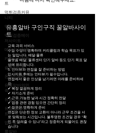
트
먹튀검증커뮤
니티
먹튀
유흥알바 구인구직 꿀알바사이
트
먹튀검증메이
저사이트
교육·과외 서비스
메이저사이트
수업 수당이 명확하며 커리큘럼과 학습 목표가 있
는 일입니다.
배달·물류
카지노사이트
플랫폼 배달, 물류센터 단기 알바 등도 단기 목표 달
성에 유리합니다.
슬롯사이트
5. 인터뷰와 면접을 잘 준비하는 방법
입사지원 후에는 인터뷰가 필수입니다.
온라인슬롯
면접에서 좋은 인상을 남기려면 아래를 준비하세
요:
유흥알바의민
✔ 복장 깔끔하게 정리
족
✔ 자기소개 준비
✔ 근무 가능한 날과 시간 정확히 전달
유흥알바
✔ 업종 관련 경험 있으면 간단히 정리
✔ 질문은 명확하게 준비
유흥알바사이
면접은 단순한 정보 교환이 아니라 근무 조건을 서
트
로 맞춰보는 시간입니다. 불투명한 조건일 경우 “확
인 후 알려줄 수 있냐”라고 정중하게 되물어도 괜찮
업소알바
습니다
룸알바