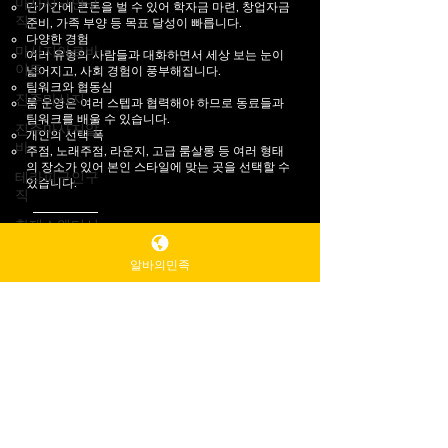
마사지구인구
단기간에 큰돈을 벌 수 있어 학자금 마련, 창업자금
직
준비, 가족 부양 등 목표 달성이 빠릅니다.
다양한 경험
마사지아르바
여러 유형의 사람들과 대화하면서 세상 보는 눈이
이트
넓어지고, 사회 경험이 풍부해집니다.
팀워크와 협동심
진주마사지
룸 운영은 여러 스텝과 협력해야 하므로 동료들과
팀워크를 배울 수 있습니다.
진주마사지알
개인의 선택 폭
바
주점, 노래주점, 라운지, 고급 룸살롱 등 여러 형태
의 장소가 있어 본인 스타일에 맞는 곳을 선택할 수
테라피구인구
있습니다.
직
황제스웨디시
Read More
강남스웨디시
알바의민족
서울스웨디시
마사지사이트
채용정보
마사지
, 아르바이트 플랫폼
프리미엄
오신걸 환영합니다. 알바의민족 꿀알바 오시는길
프리미엄마사
지
상호정보 : 꿀알바 단기구인구직
홈페이지
플랫폼
위치안내 : 대한민국 서울특별시 강남구 108번지 아
직장인스웨디
르망 B/D 1F-6F
시알바
담당팀장 : 문실장
텔레그램 : @CKLOVE
대학생알바