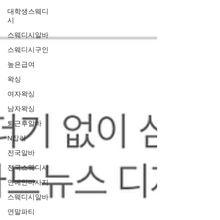
대학생스웨디
시
스웨디시알바
스웨디시구인
높은급여
왁싱
여자왁싱
남자왁싱
퇴근후알바
N잡러
전국알바
전국스웨디시
연예인마사지
스웨디시알바
연말파티