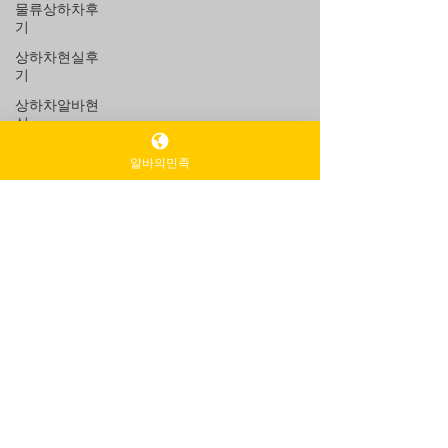
물류상하차후
기
상하차현실후
기
상하차알바현
실
상하차힘듦
알바의민족
상하차체력
상하차지옥후
6월 5일
2분 분량
기
상하차단기알
상하차알바후기 한마디로 정리하
바후기
면 쀅
상하차야간알
바후기
상하차알바후기 작업복 입은 사람들 표정이 다 똑같
았다. 말이 없다. 웃지도 않는다. 이미 인간이 아니라
자동화된 기계 느낌이었다. 상하차 알바 후기를 한
마디로 정리하면 “이건 알바가 아니라 운동 + 생존훈
련이다” 정도가 가장 정확하다. 처음 지원할 때는 솔
직히 별 생각 없었다. 그냥 “하루 빡세게 하면 돈 많