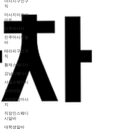
마사지구인구
직
마사지아르바
이트
진주마사지
진주마사지알
바
테라피구인구
직
황제스웨디시
강남스웨디시
서울스웨디시
프리미엄
프리미엄마사
지
직장인스웨디
시알바
대학생알바