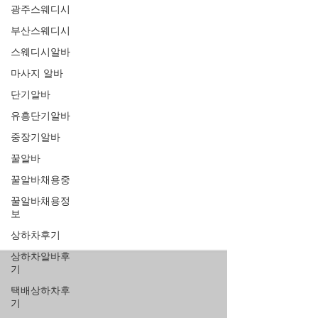
광주스웨디시
부산스웨디시
스웨디시알바
마사지 알바
단기알바
유흥단기알바
중장기알바
꿀알바
꿀알바채용중
꿀알바채용정
보
상하차후기
상하차알바후
기
택배상하차후
기