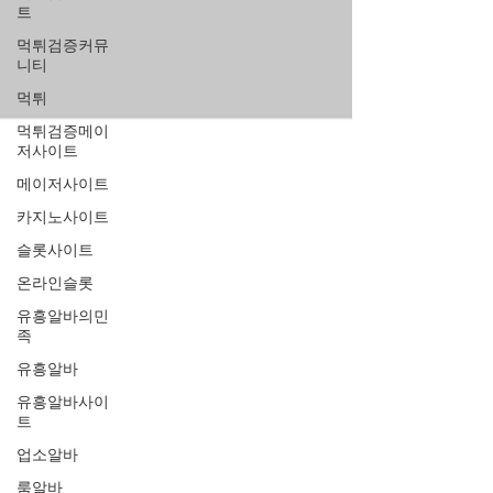
트
먹튀검증커뮤
니티
먹튀
먹튀검증메이
저사이트
메이저사이트
카지노사이트
슬롯사이트
온라인슬롯
유흥알바의민
족
유흥알바
유흥알바사이
트
업소알바
룸알바