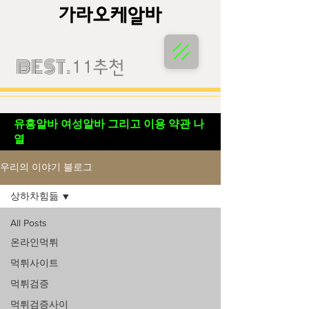
가라오케알바
가라오케알바
BEST.
11추천
유흥알바 여성알바 그리고 이용 약관 나
열
우리의 이야기 블로그
상하차힘듦
All Posts
온라인먹튀
먹튀사이트
먹튀검증
먹튀검증사이