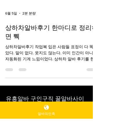
6월 5일
2분 분량
상하차알바후기 한마디로 정리하
면 쀅
상하차알바후기 작업복 입은 사람들 표정이 다 똑같
았다. 말이 없다. 웃지도 않는다. 이미 인간이 아니라
자동화된 기계 느낌이었다. 상하차 알바 후기를 한
마디로 정리하면 “이건 알바가 아니라 운동 + 생존훈
련이다” 정도가 가장 정확하다. 처음 지원할 때는 솔
직히 별 생각 없었다. 그냥 “하루 빡세게 하면 돈 많
이 준다”는 말에 혹해서 갔다. 그런데 도착하고 나서
부터 뭔가 느낌이 이상했다. 상하차알바후기 바로가
기 처음 받은 지시는 간단했다. “저기 트럭 오면 박스
유흥알바 구인구직 꿀알바사이
내리세요.” 끝. 너무 단순해서 오히려 불안했다. 그리
트
알바의민족
고 잠시 후 트럭이 들어왔다. 그 순간부터 지옥이 시
작됐다. 박스는 생각보다 가볍지 않았다. 아니, 정확
교육·과외 서비스
히 말하면 “가벼운 척하는 무거움”이었다. 처음 3개
수업 수당이 명확하며 커리큘럼과 학습 목표가 있