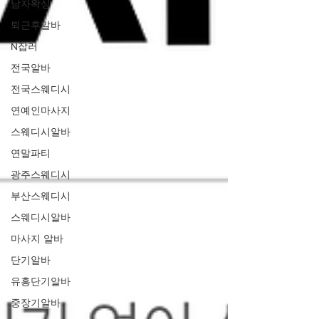
남자왁싱
퇴근후알바
N잡러
전국알바
전국스웨디시
연예인마사지
스웨디시알바
연말파티
광주스웨디시
부산스웨디시
스웨디시알바
마사지 알바
단기알바
유흥단기알바
중장기알바