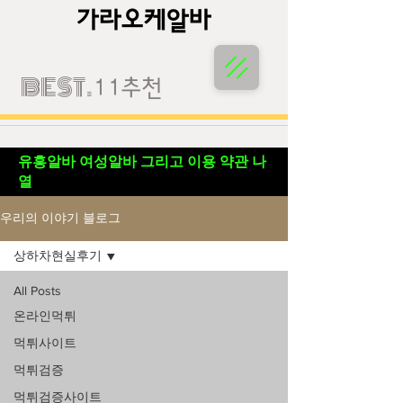
가라오케알바
가라오케알바
BEST.
11추천
유흥알바 여성알바 그리고 이용 약관 나
열
우리의 이야기 블로그
상하차현실후기
All Posts
온라인먹튀
먹튀사이트
먹튀검증
먹튀검증사이트