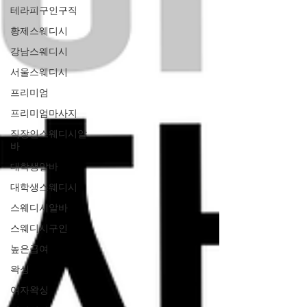
테라피구인구직
황제스웨디시
강남스웨디시
서울스웨디시
프리미엄
프리미엄마사지
직장인스웨디시알
바
대학생알바
대학생스웨디시
스웨디시알바
스웨디시구인
높은급여
왁싱
여자왁싱