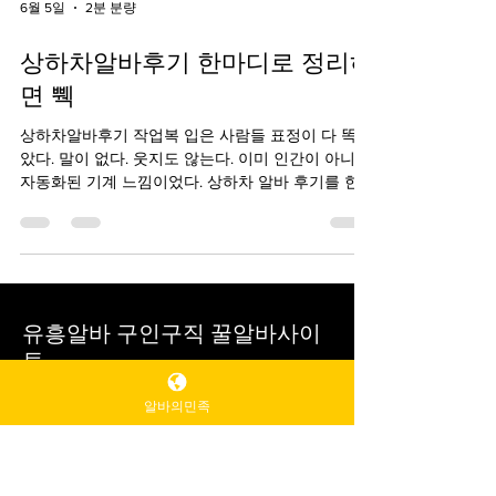
6월 5일
2분 분량
상하차알바후기 한마디로 정리하
면 쀅
상하차알바후기 작업복 입은 사람들 표정이 다 똑같
았다. 말이 없다. 웃지도 않는다. 이미 인간이 아니라
자동화된 기계 느낌이었다. 상하차 알바 후기를 한
마디로 정리하면 “이건 알바가 아니라 운동 + 생존훈
련이다” 정도가 가장 정확하다. 처음 지원할 때는 솔
직히 별 생각 없었다. 그냥 “하루 빡세게 하면 돈 많
이 준다”는 말에 혹해서 갔다. 그런데 도착하고 나서
부터 뭔가 느낌이 이상했다. 상하차알바후기 바로가
기 처음 받은 지시는 간단했다. “저기 트럭 오면 박스
유흥알바 구인구직 꿀알바사이
내리세요.” 끝. 너무 단순해서 오히려 불안했다. 그리
트
고 잠시 후 트럭이 들어왔다. 그 순간부터 지옥이 시
알바의민족
작됐다. 박스는 생각보다 가볍지 않았다. 아니, 정확
교육·과외 서비스
히 말하면 “가벼운 척하는 무거움”이었다. 처음 3개
수업 수당이 명확하며 커리큘럼과 학습 목표가 있
까지는 괜찮다. 10개쯤 되면 어깨가 묵직해지고, 20
는 일입니다.
배달·물류
플랫폼 배달, 물류센터 단기 알바 등도 단기 목표 달
개쯤 되면 인생에 대해 생각하게 된다. 30개부터는