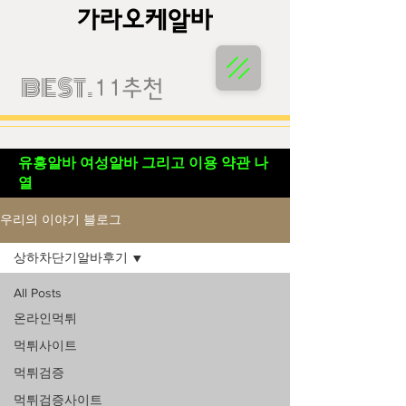
가라오케알바
가라오케알바
BEST.
11추천
유흥알바 여성알바 그리고 이용 약관 나
열
우리의 이야기 블로그
상하차단기알바후기
All Posts
온라인먹튀
먹튀사이트
먹튀검증
먹튀검증사이트