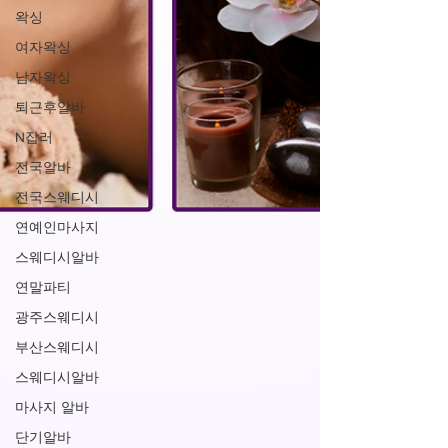
왁싱
여자왁싱
남자왁싱
퇴근후알바
N잡러
전국알바
전국스웨디시
연예인마사지
스웨디시알바
연말파티
광주스웨디시
부산스웨디시
스웨디시알바
마사지 알바
단기알바