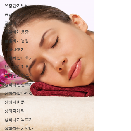
유흥단기알바
중장기알바
꿀알바
꿀알바채용중
꿀알바채용정보
상하차후기
상하차알바후기
택배상하차후기
물류상하차후기
상하차현실후기
상하차알바현실
상하차힘듦
상하차체력
상하차지옥후기
상하차단기알바