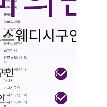
유흥업소
구인구직
꿀알바
알바의민족
노래방도우미
꿀알바
진주스웨디시
스웨디시
진주스웨디시알
바
진주스웨디시구
인
마사지
마사지구인
마사지구인구직
마사지아르바이
트