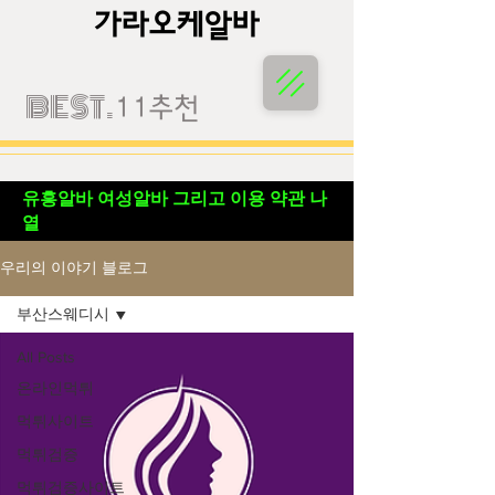
가라오케알바
가라오케알바
BEST.
11추천
유흥알바 여성알바 그리고 이용 약관 나
열
우리의 이야기 블로그
부산스웨디시
All Posts
온라인먹튀
먹튀사이트
먹튀검증
먹튀검증사이트