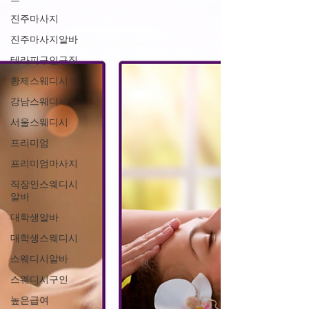
진주마사지
진주마사지알바
테라피구인구직
황제스웨디시
강남스웨디시
서울스웨디시
프리미엄
프리미엄마사지
직장인스웨디시
알바
대학생알바
대학생스웨디시
스웨디시알바
스웨디시구인
높은급여