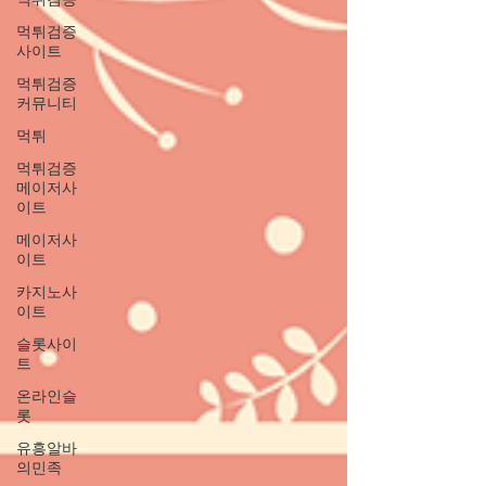
먹튀검증
사이트
먹튀검증
커뮤니티
먹튀
먹튀검증
메이저사
이트
메이저사
이트
카지노사
이트
슬롯사이
트
온라인슬
롯
유흥알바
의민족