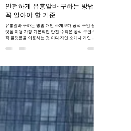
1월 10일
1분 분량
안전하게 유흥알바 구하는 방법,
꼭 알아야 할 기준
유흥알바 구하는 방법 개인 소개보다 공식 구인 플
랫폼 이용 가장 기본적인 안전 수칙은 공식 구인·구
직 플랫폼을 이용하는 것 이다.지인 소개나 개인 연
락 위주의 구인은 조건이 불분명하거나 책임 소재가
모호한 경우가 많다. 반면 플랫폼을 통한 구인은 업
종, 지역, 근무 조건이 공개되어 있고 기록이 남아 문
제가 생겼을 때 대응이 수월하다. 유흥알바 구하는
방법 업종과 업무 구분을 정확히 이해하기 유흥알바
는 업종에 따라 업무 범위가 다르다. 가라오케, 룸,
바, 마사지 등 각 업종의 특성을 명확히 설명해 주는
곳이 안전하다. 본인이 생각한 업무와 실제 내용이
다르지 않은지 사전에 충분히 설명을 듣는 것 이 중
요하다. 유흥알바 구하는 방법 유흥알바 구하는 방
법 과도한 고수익 강조는 경계하기 짧은 시간에 비
정상적으로 높은 수입을 강조하는 구인은 주의가 필