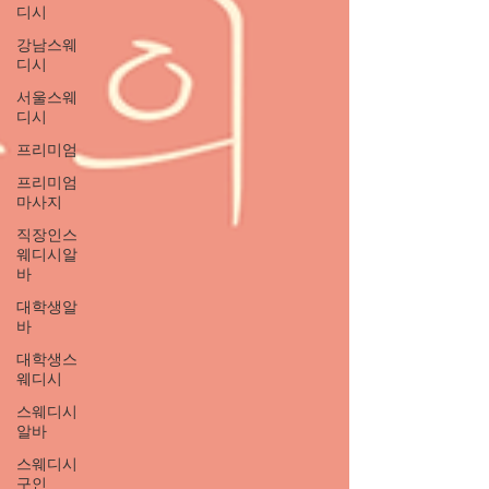
디시
강남스웨
디시
서울스웨
디시
프리미엄
프리미엄
마사지
직장인스
웨디시알
바
대학생알
바
대학생스
웨디시
스웨디시
알바
스웨디시
구인