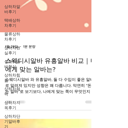
상하차알
바후기
택배상하
차후기
물류상하
차후기
상하차현
실후기
1월 29일
1분 분량
상하차알
바현실
스웨디시알바 유흥알바 비교｜나
상하차힘
에게 맞는 알바는?
듦
스웨디시알바 와 유흥알바, 둘 다 수입이 좋은 알바
상하차체
로 알려져 있지만 성향은 꽤 다릅니다. 막연히 “돈 되
력
는 알바”로 보기보다, 나에게 맞는 쪽이 무엇인지 기
상하차지
준을 잡는 게 훨씬 중요해요. 1️⃣ 근무 방식 비교 스웨
옥후기
디시알바 예약제 중심, 1:1 관리 개인 공간에서 조용
상하차단
히 진행 대화 부담 적음 유흥알바 손님 응대·회전 중
기알바후
심 업소 분위기에 따라 템포 빠름 커뮤니케이션 비
기