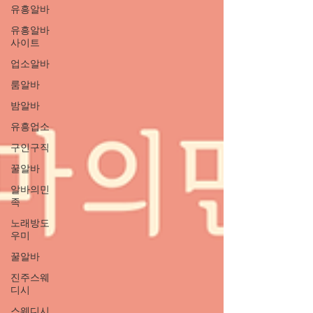
유흥알바
유흥알바
사이트
업소알바
룸알바
밤알바
유흥업소
구인구직
꿀알바
알바의민
족
노래방도
우미
꿀알바
진주스웨
디시
스웨디시