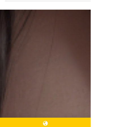
루틴으로 자리 잡았다. 예전에는 “ 왁싱 =여성 전
용”이라는 이미지가 강했지만, 최근에는 남자 왁싱,
여자 왁싱 모두 대중적으로 확산되며 네이버 검색에
서도 꾸준히 관련 키워드가 상위에 노출될 만큼 많
은 사람들이 관심을 보이고 있다. 그렇다면 사람들
은 왜 굳이 아프다는 이미지를 감수하고 왁싱을 선
택할까? 단순히 미용 목적만이 아니라 생활 편의성,
위생 관리, 피부 개선, 자신감 향상, 관계 만족도 증
가, 스포츠 활동 최적화 등 다양 왁싱 한 이유가 있
다. 위생 관리 – 남녀 모두에게 가장 중요한 왁싱 의
기본 이유 바디모가 많은 사람일수록 땀과 피지가
털에 붙어 냄새가 나거나, 피부 트러블이 생기기 쉽
다. 특히 여름철이나 운동량이 많은 사람은 더 심하
게 느낀다.왁싱을 하면 털이 뿌리째 제거되기 때문
에 다음과 같은 위생적 효과를 기대할 수 있다. 땀 냄
새