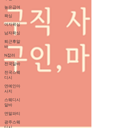
높은급여
왁싱
여자왁싱
남자왁싱
퇴근후알
바
N잡러
전국알바
전국스웨
디시
연예인마
사지
스웨디시
알바
연말파티
광주스웨
디시