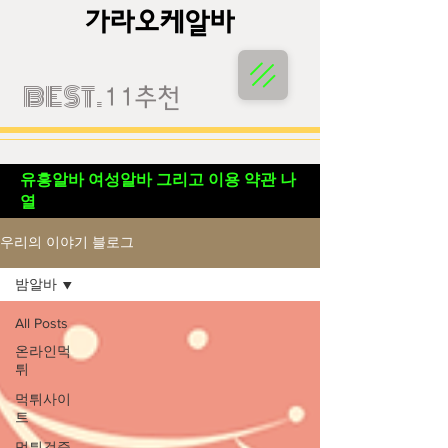
가라오케알바
가라오케알바
BEST.
11추천
유흥알바 여성알바 그리고 이용 약관 나
열
우리의 이야기 블로그
밤알바
All Posts
온라인먹
튀
먹튀사이
트
먹튀검증