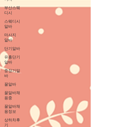
부산스웨
디시
스웨디시
알바
마사지
알바
단기알바
유흥단기
알바
중장기알
바
꿀알바
꿀알바채
용중
꿀알바채
용정보
상하차후
기