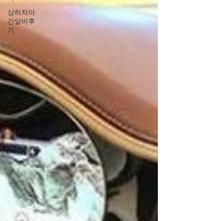
중 높음 👉 혼자 페이스 유지가 좋다면 스웨디시,사
상하차야
람 상대가 편하면 유흥 쪽이 맞습니다. 스웨디시알
간알바후
바 스웨디시알바 2️⃣ 수입 구조 비교 스웨디시알바
기
관리 건당 수입 구조 예약 밀도에 따라 수입 차이 꾸
준하면 안정적 유흥알바 기본 페이 + 추가 수입 단가
높은 업소 존재 변동폭은 큰 편 👉 안정성을 원하면
스웨디시,단기간 고수입 목표면 유흥알바가 유리합
니다. 스웨디시알바 3️⃣ 체력·멘탈 소모 차이 스웨디
시알바 체력은 쓰지만 멘탈 소모 적음 휴식 시간 비
교적 보장 유흥알바 체력