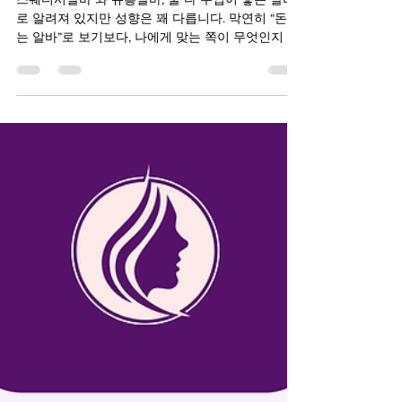
스웨디시알바 와 유흥알바, 둘 다 수입이 좋은 알바
로 알려져 있지만 성향은 꽤 다릅니다. 막연히 “돈 되
는 알바”로 보기보다, 나에게 맞는 쪽이 무엇인지 기
준을 잡는 게 훨씬 중요해요. 1️⃣ 근무 방식 비교 스웨
디시알바 예약제 중심, 1:1 관리 개인 공간에서 조용
히 진행 대화 부담 적음 유흥알바 손님 응대·회전 중
심 업소 분위기에 따라 템포 빠름 커뮤니케이션 비
중 높음 👉 혼자 페이스 유지가 좋다면 스웨디시,사
람 상대가 편하면 유흥 쪽이 맞습니다. 스웨디시알
바 스웨디시알바 2️⃣ 수입 구조 비교 스웨디시알바
관리 건당 수입 구조 예약 밀도에 따라 수입 차이 꾸
준하면 안정적 유흥알바 기본 페이 + 추가 수입 단가
높은 업소 존재 변동폭은 큰 편 👉 안정성을 원하면
스웨디시,단기간 고수입 목표면 유흥알바가 유리합
니다. 스웨디시알바 3️⃣ 체력·멘탈 소모 차이 스웨디
시알바 체력은 쓰지만 멘탈 소모 적음 휴식 시간 비
교적 보장 유흥알바 체력