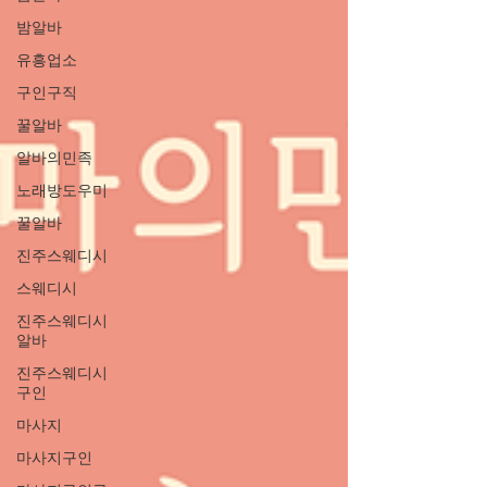
밤알바
유흥업소
구인구직
꿀알바
알바의민족
노래방도우미
꿀알바
진주스웨디시
스웨디시
진주스웨디시
알바
진주스웨디시
구인
마사지
마사지구인