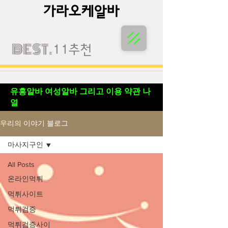
가라오케알바
가라오케알바
BEST.
11추천
유흥알바 여성알바 그리고 이용 약관 나
열
우리의 이야기 블로그
마사지구인
All Posts
온라인먹튀
먹튀사이트
먹튀검증
먹튀검증사이