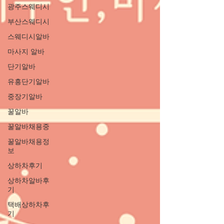
광주스웨디시
부산스웨디시
스웨디시알바
마사지 알바
단기알바
유흥단기알바
중장기알바
꿀알바
꿀알바채용중
꿀알바채용정
보
상하차후기
상하차알바후
기
택배상하차후
기