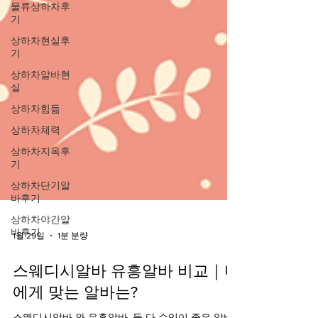
물류상하차후
기
상하차현실후
기
상하차알바현
실
상하차힘듦
상하차체력
상하차지옥후
기
상하차단기알
바후기
상하차야간알
바후기
1월 29일
1분 분량
스웨디시알바 유흥알바 비교｜나
에게 맞는 알바는?