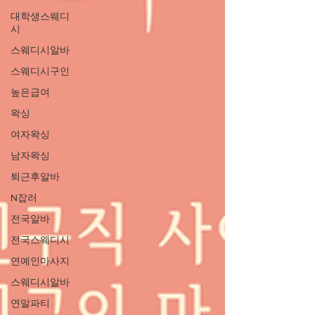
대학생스웨디
시
스웨디시알바
스웨디시구인
높은급여
왁싱
여자왁싱
남자왁싱
퇴근후알바
N잡러
전국알바
전국스웨디시
연예인마사지
스웨디시알바
연말파티