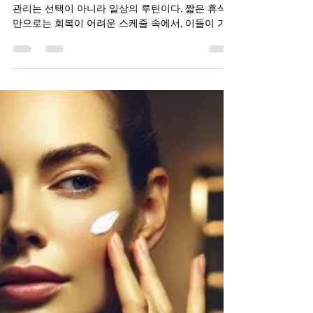
지 루틴, 그 안에 스웨디시가 있
는 이유
카메라 앞에 서는 시간이 많은 연예인들에게 피부
관리는 선택이 아니라 일상의 루틴이다. 짧은 휴식
만으로는 회복이 어려운 스케줄 속에서, 이들이 가
장 꾸준히 유지하는 관리 방법 중 하나가 바로 마사
지 다 . 단순히 피부 표면을 가꾸는 것을 넘어, 몸의
순환과 긴장을 함께 관리하는 방식이 최근 더욱 주
목받고 있다. 얼굴 중심 관리, 하지만 피부는 몸에서
시작된다 많은 연예인들이 페이스 마사지, 림프 관
리, 구아샤나 롤러 같은 도구를 활용해 얼굴 관리를
이어간다. 부기를 줄이고 피부 톤을 맑게 만드는 데
효과적이기 때문이다. 하지만 이들이 공통적으로 강
조하는 부분은 피부 상태는 몸 전체 컨디션과 연결
돼 있다 는 점이다. 아무리 얼굴 관리를 열심히 해도,
몸이 긴장돼 있고 순환이 막혀 있다면 피부는 쉽게
지치기 마련이다. 그래서 최근에는 얼굴 관리와 함
께 전신 관리 루틴 을 병행하는 경우가 많아지고 있
다. 스웨디시 마사지가 연예인 루틴에 포함되는 이
유 연