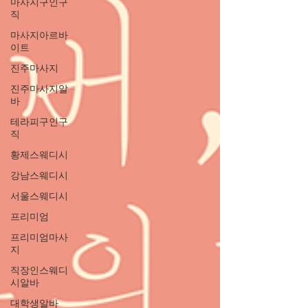
마사지구인구
직
마사지아르바
이트
진주마사지
진주마사지알
바
테라피구인구
직
황제스웨디시
강남스웨디시
서울스웨디시
프리미엄
프리미엄마사
지
직장인스웨디
시알바
대학생알바