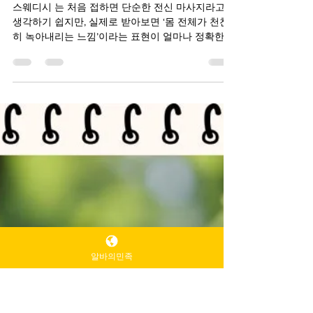
2025년 12월 8일
2분 분량
스웨디시중심 으로 마사지를 받
아야 하는 이유
스웨디시 는 처음 접하면 단순한 전신 마사지라고
생각하기 쉽지만, 실제로 받아보면 ‘몸 전체가 천천
히 녹아내리는 느낌’이라는 표현이 얼마나 정확한지
바로 이해하게 된다.강하게 누르거나 자극을 주는
방식이 아니라, 흐르듯 이어지는 부드러운 스트로크
가 몸 안에 숨어 있던 긴장을 자연스럽게 풀어준다.
자극적이지 않은데도 근육 깊은 곳이 이완되는 경험
은 스웨디시 특유의 매력이다. 스웨디시는 림프 방
향을 따라 관리가 진행되기 때문에 몸이 무겁고, 잘
붓고, 한동안 피로가 쌓여 있던 사람에게 특히 체감
이 크다. 마사지를 받다 보면 어느 순간 혈액이 따뜻
알바의민족
하게 돌고, 다리부터 어깨까지 ‘순환되는 느낌’이 스
스로 느껴질 정도다. 몸이 부드럽게 풀리면서 자연
스럽게 노폐물 배출이 잘되고, 붓기가 내려가는 건
스웨디시만이 주는 장점이다. 스웨디시는 림프 방향