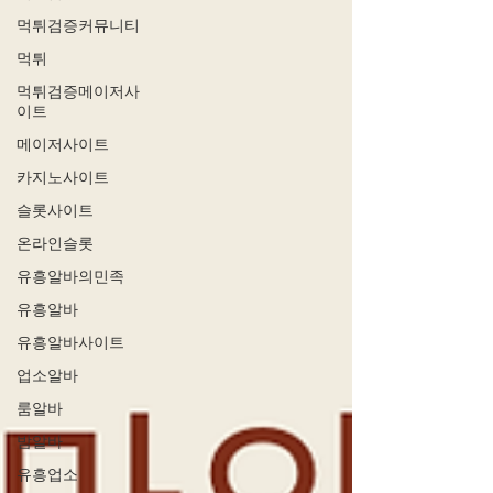
먹튀검증커뮤니티
먹튀
먹튀검증메이저사
이트
메이저사이트
카지노사이트
슬롯사이트
온라인슬롯
유흥알바의민족
유흥알바
유흥알바사이트
업소알바
룸알바
밤알바
유흥업소