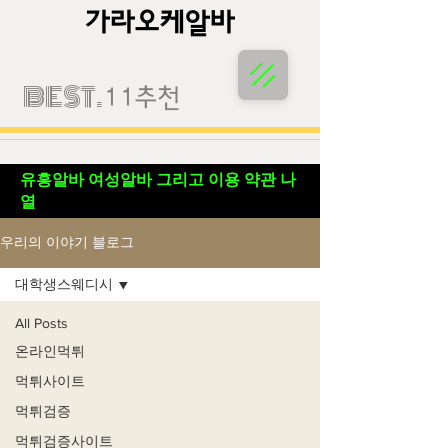
가라오케알바
가라오케알바
BEST.
11추천
유흥알바 여성알바 그리고 이용 약관 나
열
우리의 이야기 블로그
대학생스웨디시
All Posts
온라인먹튀
먹튀사이트
먹튀검증
먹튀검증사이트