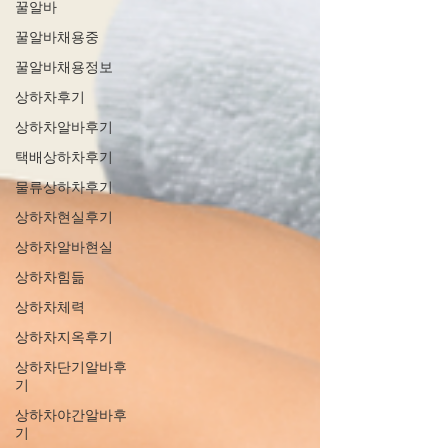
꿀알바
꿀알바채용중
꿀알바채용정보
상하차후기
상하차알바후기
택배상하차후기
물류상하차후기
상하차현실후기
상하차알바현실
상하차힘듦
상하차체력
상하차지옥후기
상하차단기알바후
기
상하차야간알바후
기