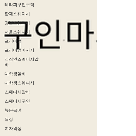
테라피구인구직
황제스웨디시
강남스웨디시
서울스웨디시
프리미엄
프리미엄마사지
직장인스웨디시알
바
대학생알바
대학생스웨디시
스웨디시알바
스웨디시구인
높은급여
왁싱
여자왁싱