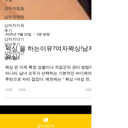
상하차힘듦
상하차체력
상하차지옥
후기
상하차단기
2025년 11월 23일
3분 분량
알바후기
상하차야간
왁싱 을 하는이유?여자왁싱!남자
알바후기
왁싱/
왁싱 은 이제 특정 성별이나 직업군의 관리 방법이
아니라, 남녀 모두가 선택하는 기본적인 바디케어
루틴으로 자리 잡았다. 예전에는 “ 왁싱 =여성 전
용”이라는 이미지가 강했지만, 최근에는 남자 왁싱,
여자 왁싱 모두 대중적으로 확산되며 네이버 검색에
서도 꾸준히 관련 키워드가 상위에 노출될 만큼 많
은 사람들이 관심을 보이고 있다. 그렇다면 사람들
은 왜 굳이 아프다는 이미지를 감수하고 왁싱을 선
택할까? 단순히 미용 목적만이 아니라 생활 편의성,
유흥알바 구인구직 꿀알바사이
알바의민족