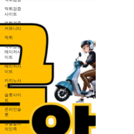
먹튀검증
사이트
먹튀검증
커뮤니티
먹튀
먹튀검증
메이저사
이트
메이저사
이트
카지노사
이트
슬롯사이
트
온라인슬
롯
유흥알바
의민족