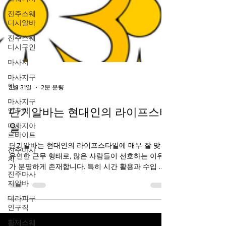
진주스웨
디시알바
진주스웨
디시구인
마사지
마사지구
인
마사지구
3월 31일
2분 분량
인구직
마사지아
단기알바는 현대인의 라이프스타
르바이트
일
진주마사
지
단기알바는 현대인의 라이프스타일에 매우 잘 맞는
진주마사
유연한 근무 형태로, 많은 사람들이 선호하는 이유
지알바
가 분명하게 존재합니다. 특히 시간 활용과 수입 창
출을 동시에 고려하는 분들에게 단기알바는 매우 효
테라피구
율적인 선택이 될 수 있습니다. 단순히 “짧게 일한
인구직
다”는 개념을 넘어, 다양한 경험과 기회를 제공하는
황제스웨