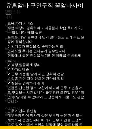
점에서 그 가치가 더욱 높게 평가되고 있습니다. 단
디시
기알바 구인구직 먼저 가장 큰 장점은 시간의 자유
강남스웨
로움 입니다. 장기 근무가 아닌 일정 기간 동안만 일
유흥알바 구인구직 꿀알바사이
디시
하기 때문에 자신의 스케줄에 맞춰 일을 선택할 수
트
있습니다. 학생의 경우 학업과 병행이 가능하고, 직
서울스웨
디시
장인의 경우 투잡이나 부업 형태로 활용할 수 있어
교육·과외 서비스
부담이 적습니다. 특히 시험 기간이나 개인 일정이
수업 수당이 명확하며 커리큘럼과 학습 목표가 있
프리미엄
있을 때는 일을 쉬고, 여유가 있을 때만 근무할 수 있
는 일입니다.
배달·물류
플랫폼 배달, 물류센터 단기 알바 등도 단기 목표 달
프리미엄
다는 점은 큰 장점입니다. 두 번째로는 빠른 수입 창
성에 유리합니다.
마사지
출 입니다. 단기알바는 대부분 급여 지급이 빠른 편
5. 인터뷰와 면접을 잘 준비하는 방법
이며, 당일 지급이나 주급 형태로 운영되는 경우도
입사지원 후에는 인터뷰가 필수입니다.
직장인스
면접에서 좋은 인상을 남기려면 아래를 준비하세
웨디시알
많습니
요:
바
✔ 복장 깔끔하게 정리
✔ 자기소개 준비
대학생알
✔ 근무 가능한 날과 시간 정확히 전달
바
✔ 업종 관련 경험 있으면 간단히 정리
✔ 질문은 명확하게 준비
대학생스
면접은 단순한 정보 교환이 아니라 근무 조건을 서
웨디시
로 맞춰보는 시간입니다. 불투명한 조건일 경우 “확
인 후 알려줄 수 있냐”라고 정중하게 되물어도 괜찮
스웨디시
습니다
알바
근무 시간의 유연성
스웨디시
대부분의 타이 마사지 샵은 낮부터 늦은 저녁 또는
구인