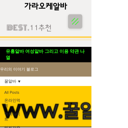
가라오케알바
가라오케알바
BEST.
11추천
유흥알바 여성알바 그리고 이용 약관 나
열
우리의 이야기 블로그
꿀알바
All Posts
온라인먹
튀
먹튀사이
트
먹튀검증