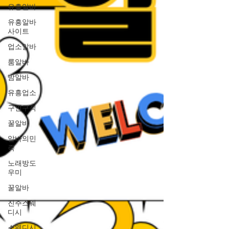
유흥알바
유흥알바
사이트
업소알바
룸알바
밤알바
유흥업소
구인구직
꿀알바
알바의민
족
노래방도
우미
꿀알바
진주스웨
디시
스웨디시