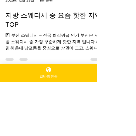
2025년 12월 28일
1분 분량
지방 스웨디시 중 요즘 핫한 지역
TOP
1️⃣ 부산 스웨디시 – 전국 최상위급 인기 부산은 지
방 스웨디시 중 가장 꾸준하게 핫한 지역 입니다.서
면·해운대·남포동을 중심으로 상권이 크고, 스웨디시
매장 수도 많습니다. 특징 관광객 + 직장인 수요 동
시에 존재 프라이빗 1인샵부터 고급형까지 다양 후
기·재방문율 높음 👉 “지방 스웨디시의 강남” 이라
알바의민족
불릴 만큼 안정적인 인기 지역 2️⃣ 대구 스웨디시 –
밀도 높은 단골 상권 지방 스웨디시 대구는 동성로·
수성구를 중심으로 단골 중심 스웨디시 문화 가 잘
유흥알바 구인구직 꿀알바사이
형성된 지역입니다. 특징 관리 강도와 테크닉 만족
트
도 높음 정성 중심 관리 스타일 가격 대비 관리 퀄리
티 좋음 👉 화려함보다는 실속형 힐링 을 찾는 분들
교육·과외 서비스
에게 인기 3️⃣ 광주 스웨디시 – 숨은 강자 광주는 최
수업 수당이 명확하며 커리큘럼과 학습 목표가 있
근 검색량과 후기 언급이 빠르게 늘고 있는 지역입
는 일입니다.
배달·물류
플랫폼 배달, 물류센터 단기 알바 등도 단기 목표 달
니다. 특징 신규 매장 증가 추세 가격 부담 적고 관리