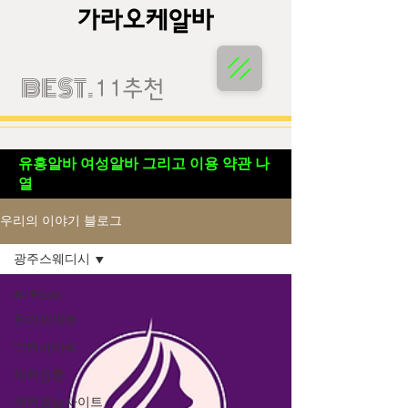
가라오케알바
가라오케알바
BEST.
11추천
유흥알바 여성알바 그리고 이용 약관 나
열
우리의 이야기 블로그
광주스웨디시
All Posts
온라인먹튀
먹튀사이트
먹튀검증
먹튀검증사이트