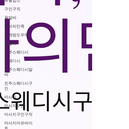
유흥업소
구인구직
꿀알바
알바의민족
노래방도우미
꿀알바
진주스웨디시
스웨디시
진주스웨디시알
바
진주스웨디시구
인
마사지
마사지구인
마사지구인구직
마사지아르바이
트