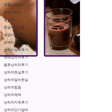
유흥단기알바
중장기알바
꿀알바
꿀알바채용중
꿀알바채용정보
상하차후기
상하차알바후기
택배상하차후기
물류상하차후기
상하차현실후기
상하차알바현실
상하차힘듦
상하차체력
상하차지옥후기
상하차단기알바