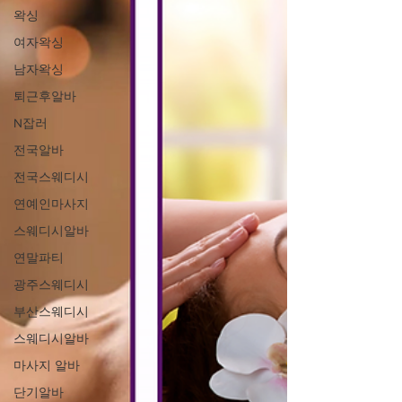
왁싱
여자왁싱
남자왁싱
퇴근후알바
N잡러
전국알바
전국스웨디시
연예인마사지
스웨디시알바
연말파티
광주스웨디시
부산스웨디시
스웨디시알바
마사지 알바
단기알바